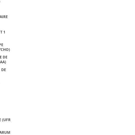
)
AIRE
T 1
PE
YCHO)
E DE
AA)
 DE
S
 (UFR
'ARUM