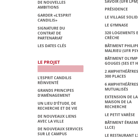
SAVOIR (UFR LPM
DE NOUVELLES
AMBITIONS
PRÉSIDENCE
GARDER «L'ESPRIT
LE VILLAGE SOLID
CANDILIS»
LE GYMNASE
SIGNATURE DU
320 LOGEMENTS E
CONTRAT DE
CRÈCHE
PARTENARIAT
BÂTIMENT PHILIP
LES DATES CLÉS
MALRIEU (UFR PS
BÂTIMENT OLYMP
LE PROJET
GOUGES (SES ET H
2 AMPHITHÉÂTRES
300 PLACES
L'ESPRIT CANDILIS
RÉINVENTÉ
6 AMPHITHÉÂTRE
MUTUALISÉS
GRANDS PRINCIPES
D'AMÉNAGEMENT
EXTENSION DE LA
MAISON DE LA
UN LIEU D’ÉTUDE, DE
RECHERCHE
RECHERCHE ET DE VIE
LE PETIT VARÈSE
DE NOUVEAUX LIENS
AVEC LA VILLE
BÂTIMENT ÉRASME
LLCE)
DE NOUVEAUX SERVICES
SUR LE CAMPUS
LE RESTAURANT L